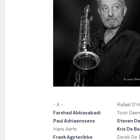
- A -
Rafaël D'
Farshad Abbasabadi
Toon Dae
Paul Adriaenssens
Steven D
Hans Aerts
Kris De B
Frank Agsteribbe
Derek De 