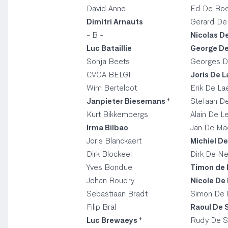
David Anne
Ed De Boe
Dimitri Arnauts
Gerard De
- B -
Nicolas D
Luc Bataillie
George De
Sonja Beets
Georges D
CVOA BELGI
Joris De L
Wim Berteloot
Erik De La
Janpieter Biesemans †
Stefaan D
Kurt Bikkembergs
Alain De L
Irma Bilbao
Jan De Ma
Joris Blanckaert
Michiel D
Dirk Blockeel
Dirk De Ne
Yves Bondue
Timon de
Johan Boudry
Nicole De
Sebastiaan Bradt
Simon De 
Filip Bral
Raoul De 
Luc Brewaeys †
Rudy De S