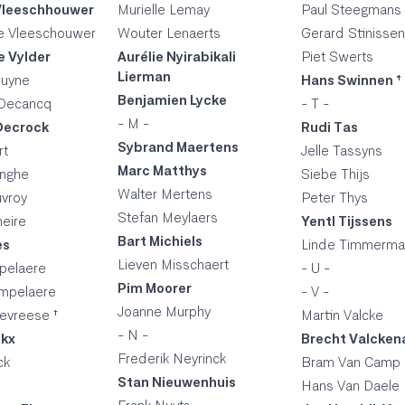
Vleeschhouwer
Murielle Lemay
Paul Steegmans
 Vleeschouwer
Wouter Lenaerts
Gerard Stinissen
e Vylder
Aurélie Nyirabikali
Piet Swerts
Lierman
ruyne
Hans Swinnen †
Benjamien Lycke
Decancq
- T -
- M -
Decrock
Rudi Tas
Sybrand Maertens
rt
Jelle Tassyns
Marc Matthys
nghe
Siebe Thijs
Walter Mertens
uvroy
Peter Thys
Stefan Meylaers
eire
Yentl Tijssens
Bart Michiels
es
Linde Timmerm
Lieven Misschaert
pelaere
- U -
Pim Moorer
mpelaere
- V -
Joanne Murphy
evreese †
Martin Valcke
- N -
ckx
Brecht Valcken
Frederik Neyrinck
ck
Bram Van Camp
Stan Nieuwenhuis
Hans Van Daele