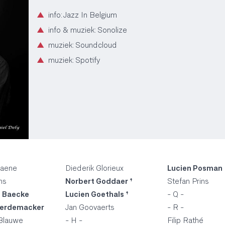
▲
info: Jazz In Belgium
▲
info & muziek: Sonolize
▲
muziek: Soundcloud
▲
muziek: Spotify
Haene
Diederik Glorieux
Lucien Posman
ms
Norbert Goddaer †
Stefan Prins
e Baecke
Lucien Goethals †
- Q -
aerdemacker
Jan Goovaerts
- R -
Blauwe
- H -
Filip Rathé