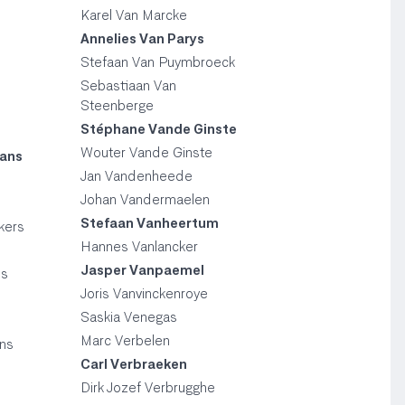
Karel Van Marcke
Annelies Van Parys
Stefaan Van Puymbroeck
Sebastiaan Van
Steenberge
Stéphane Vande Ginste
Wouter Vande Ginste
mans
Jan Vandenheede
Johan Vandermaelen
Stefaan Vanheertum
kers
Hannes Vanlancker
Jasper Vanpaemel
ns
Joris Vanvinckenroye
Saskia Venegas
Marc Verbelen
ns
Carl Verbraeken
Dirk Jozef Verbrugghe