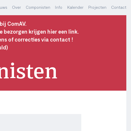
euws
Over
Componisten
Info
Kalender
Projecten
Contact
 bij ComAV.
e bezorgen krijgen hier een link.
s of correcties via contact !
uld)
isten