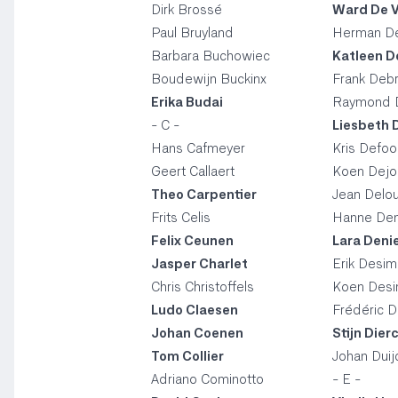
Dirk Brossé
Ward De 
Paul Bruyland
Herman De
Barbara Buchowiec
Katleen D
Boudewijn Buckinx
Frank Deb
Erika Budai
Raymond 
- C -
Liesbeth 
Hans Cafmeyer
Kris Defoo
Geert Callaert
Koen Dejo
Theo Carpentier
Jean Delo
Frits Celis
Hanne Den
Felix Ceunen
Lara Deni
Jasper Charlet
Erik Desim
Chris Christoffels
Koen Desi
Ludo Claesen
Frédéric D
Johan Coenen
Stijn Dier
Tom Collier
Johan Duij
Adriano Cominotto
- E -