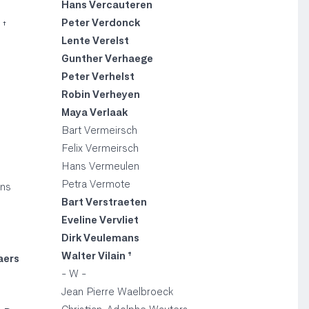
Hans Vercauteren
Peter Verdonck
 †
Lente Verelst
Gunther Verhaege
Peter Verhelst
Robin Verheyen
Maya Verlaak
Bart Vermeirsch
Felix Vermeirsch
Hans Vermeulen
Petra Vermote
ans
Bart Verstraeten
Eveline Vervliet
Dirk Veulemans
Walter Vilain †
aers
- W -
Jean Pierre Waelbroeck