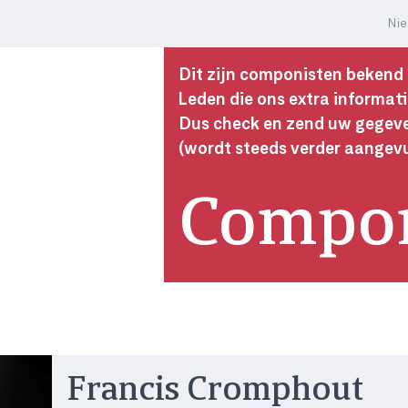
Ni
Dit zijn componisten bekend
Leden die ons extra informati
Dus check en zend uw gegeven
(wordt steeds verder aangev
Compon
Francis Cromphout