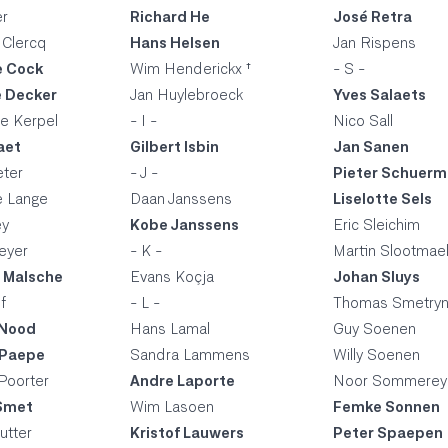
r
Richard He
José Retra
 Clercq
Hans Helsen
Jan Rispens
e Cock
Wim Henderickx †
- S -
 Decker
Jan Huylebroeck
Yves Salaets
e Kerpel
- I -
Nico Sall
aet
Gilbert Isbin
Jan Sanen
eter
- J -
Pieter Schuer
e Lange
Daan Janssens
Liselotte Sels
ey
Kobe Janssens
Eric Sleichim
eyer
- K -
Martin Slootmae
e Malsche
Evans Koçja
Johan Sluys
f
- L -
Thomas Smetry
 Nood
Hans Lamal
Guy Soenen
 Paepe
Sandra Lammens
Willy Soenen
Poorter
Andre Laporte
Noor Sommerey
Smet
Wim Lasoen
Femke Sonnen
utter
Kristof Lauwers
Peter Spaepen