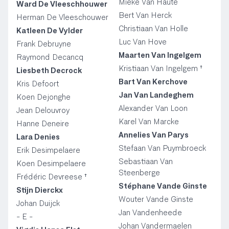
Mieke Van Haute
Ward De Vleeschhouwer
Bert Van Herck
Herman De Vleeschouwer
Christiaan Van Holle
Katleen De Vylder
Luc Van Hove
Frank Debruyne
Maarten Van Ingelgem
Raymond Decancq
Kristiaan Van Ingelgem †
Liesbeth Decrock
Bart Van Kerchove
Kris Defoort
Jan Van Landeghem
Koen Dejonghe
Alexander Van Loon
Jean Delouvroy
Karel Van Marcke
Hanne Deneire
Annelies Van Parys
Lara Denies
Stefaan Van Puymbroeck
Erik Desimpelaere
Sebastiaan Van
Koen Desimpelaere
Steenberge
Frédéric Devreese †
Stéphane Vande Ginste
Stijn Dierckx
Wouter Vande Ginste
Johan Duijck
Jan Vandenheede
- E -
Johan Vandermaelen