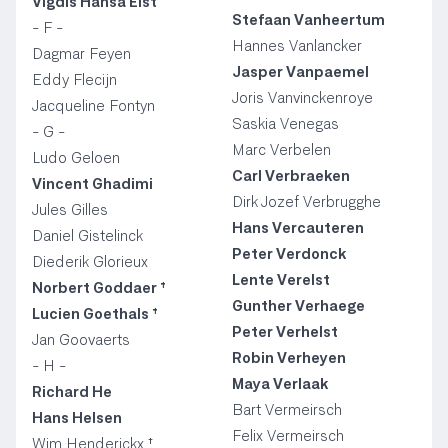
Vigdis Hansa Elst
Stefaan Vanheertum
- F -
Hannes Vanlancker
Dagmar Feyen
Jasper Vanpaemel
Eddy Flecijn
Joris Vanvinckenroye
Jacqueline Fontyn
Saskia Venegas
- G -
Marc Verbelen
Ludo Geloen
Carl Verbraeken
Vincent Ghadimi
Dirk Jozef Verbrugghe
Jules Gilles
Hans Vercauteren
Daniel Gistelinck
Peter Verdonck
Diederik Glorieux
Lente Verelst
Norbert Goddaer †
Gunther Verhaege
Lucien Goethals †
Peter Verhelst
Jan Goovaerts
Robin Verheyen
- H -
Maya Verlaak
Richard He
Bart Vermeirsch
Hans Helsen
Felix Vermeirsch
Wim Henderickx †