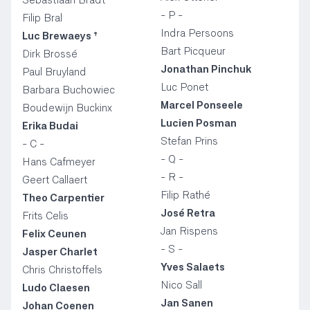
- P -
Filip Bral
Indra Persoons
Luc Brewaeys †
Bart Picqueur
Dirk Brossé
Jonathan Pinchuk
Paul Bruyland
Luc Ponet
Barbara Buchowiec
Marcel Ponseele
Boudewijn Buckinx
Lucien Posman
Erika Budai
Stefan Prins
- C -
- Q -
Hans Cafmeyer
- R -
Geert Callaert
Filip Rathé
Theo Carpentier
José Retra
Frits Celis
Jan Rispens
Felix Ceunen
- S -
Jasper Charlet
Yves Salaets
Chris Christoffels
Nico Sall
Ludo Claesen
Jan Sanen
Johan Coenen