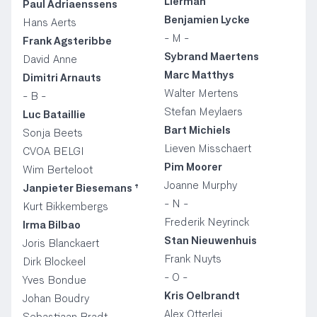
Lierman
Paul Adriaenssens
Benjamien Lycke
Hans Aerts
- M -
Frank Agsteribbe
Sybrand Maertens
David Anne
Marc Matthys
Dimitri Arnauts
Walter Mertens
- B -
Stefan Meylaers
Luc Bataillie
Bart Michiels
Sonja Beets
Lieven Misschaert
CVOA BELGI
Pim Moorer
Wim Berteloot
Joanne Murphy
Janpieter Biesemans †
- N -
Kurt Bikkembergs
Frederik Neyrinck
Irma Bilbao
Stan Nieuwenhuis
Joris Blanckaert
Frank Nuyts
Dirk Blockeel
- O -
Yves Bondue
Kris Oelbrandt
Johan Boudry
Alex Otterlei
Sebastiaan Bradt