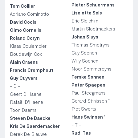
Pieter Schuermans
Tom Collier
Liselotte Sels
Adriano Cominotto
Eric Sleichim
David Cools
Martin Slootmaekers
Olmo Cornelis
Johan Sluys
Roland Coryn
Thomas Smetryns
Klaas Coulembier
Guy Soenen
Boudewijn Cox
Willy Soenen
Alain Craens
Noor Sommereyns
Francis Cromphout
Femke Sonnen
Guy Cuyvers
Peter Spaepen
- D -
Paul Steegmans
Geert D'Haene
Gerard Stinissen †
Rafaël D'Haene
Piet Swerts
Toon Daems
Hans Swinnen †
Steven De Baecke
- T -
Kris De Baerdemacker
Rudi Tas
Derek De Blauwe