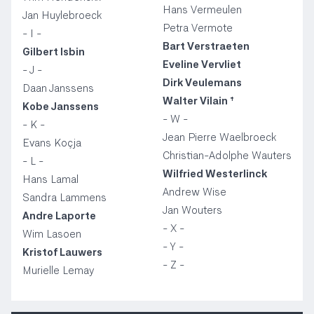
Hans Vermeulen
Jan Huylebroeck
Petra Vermote
- I -
Bart Verstraeten
Gilbert Isbin
Eveline Vervliet
- J -
Dirk Veulemans
Daan Janssens
Walter Vilain †
Kobe Janssens
- W -
- K -
Jean Pierre Waelbroeck
Evans Koçja
Christian-Adolphe Wauters
- L -
Wilfried Westerlinck
Hans Lamal
Andrew Wise
Sandra Lammens
Jan Wouters
Andre Laporte
- X -
Wim Lasoen
- Y -
Kristof Lauwers
- Z -
Murielle Lemay