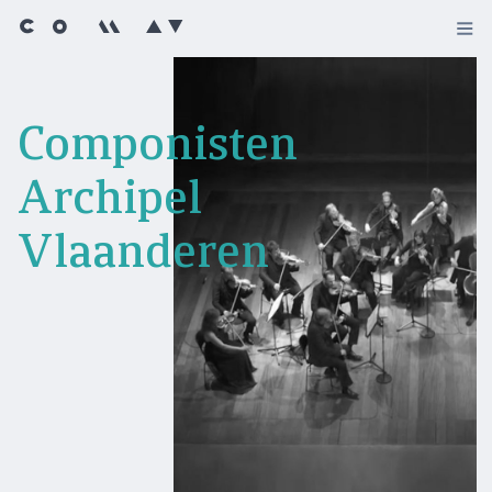
Componisten
Archipel
Vlaanderen