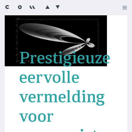
Prestigieuze
eervolle
vermelding
voor