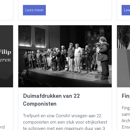
Lees meer
Lee
Duimafdrukken van 22
Fin
Componisten
Fing
sam
Trefpunt en vzw ComAV vroegen aan 22
Arch
componisten om een stuk voor strijkorkest
erd
Ens
te schrijven met een maximum duur van 3