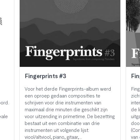
Fingerprints #3
Fin
Voor het derde Fingerprints-album werd
Fin
een oproep gedaan composities te
zich
ord.
schrijven voor drie instrumenten van
inte
maximaal drie minuten die geschikt zijn
de l
kale
voor uitzending in primetime. De bezetting
uitg
bestaat uit een combinatie van drie
doo
instrumenten uit volgende lijst:
(Com
viool/altviool, piano, gitaar,…
van