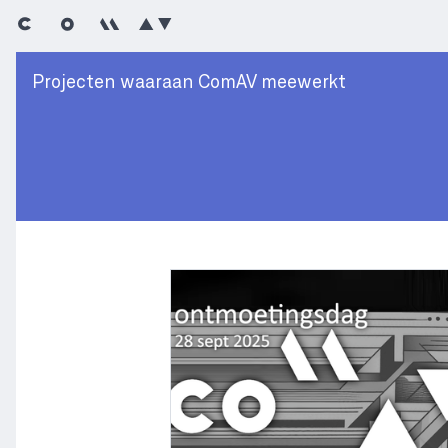
Projecten waaraan ComAV meewerkt