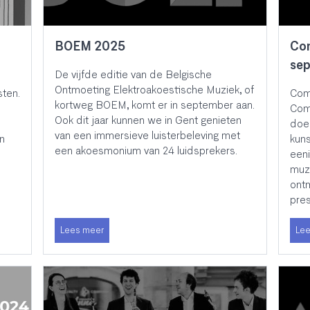
BOEM 2025
Co
se
De vijfde editie van de Belgische
Ontmoeting Elektroakoestische Muziek, of
ten.
ComA
kortweg BOEM, komt er in september aan.
Com
Ook dit jaar kunnen we in Gent genieten
doe
van een immersieve luisterbeleving met
n
kuns
een akoesmonium van 24 luidsprekers.
e
eeni
muzi
ont
pres
Lees meer
Lee