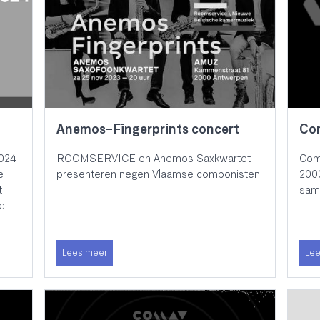
Anemos-Fingerprints concert
Co
2024
ROOMSERVICE en Anemos Saxkwartet
ComA
e
presenteren negen Vlaamse componisten
2003
t
same
de
Lees meer
Lee