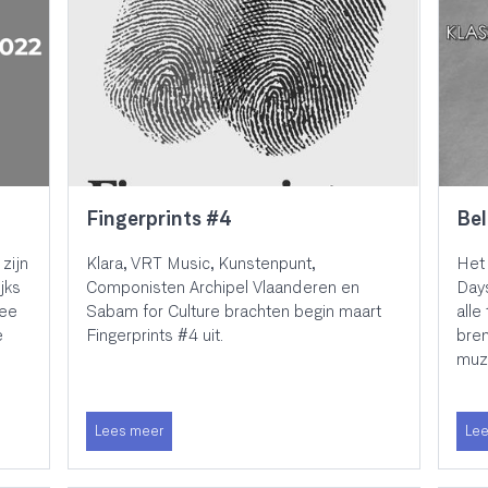
Fingerprints #4
Bel
zijn
Klara, VRT Music, Kunstenpunt,
Het 
jks
Componisten Archipel Vlaanderen en
Days
dee
Sabam for Culture brachten begin maart
alle
e
Fingerprints #4 uit.
bre
muzi
Lees meer
Lee