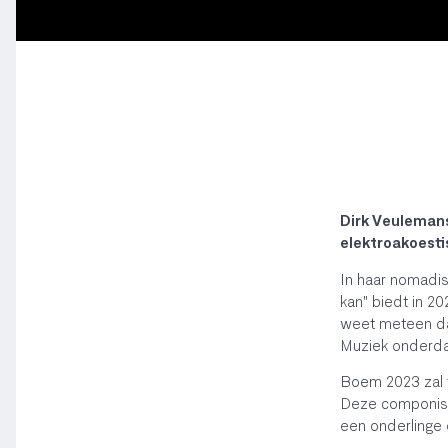
Dirk Veulemans
elektroakoesti
In haar nomadis
kan" biedt in 2
weet meteen da
Muziek onderda
Boem 2023 zal t
Deze componiste
een onderlinge