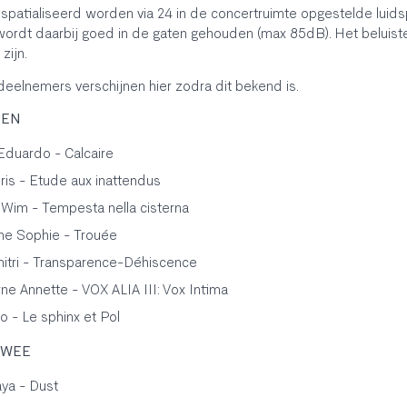
spatialiseerd worden via 24 in de concertruimte opgestelde luids
wordt daarbij goed in de gaten gehouden (max 85dB). Het beluis
zijn.
elnemers verschijnen hier zodra dit bekend is.
EEN
Eduardo - Calcaire
ris - Etude aux inattendus
Wim - Tempesta nella cisterna
ne Sophie - Trouée
itri - Transparence-Déhiscence
e Annette - VOX ALIA III: Vox Intima
o - Le sphinx et Pol
 TWEE
ya - Dust