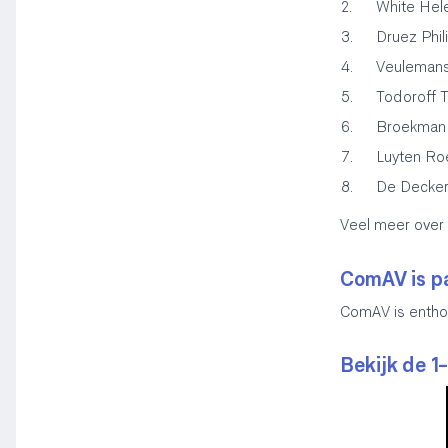
White Hele
Druez Phi
Veulemans 
Todoroff T
Broekman J
Luyten Ro
De Decker
Veel meer over
ComAV is p
ComAV is enthou
Bekijk de 1