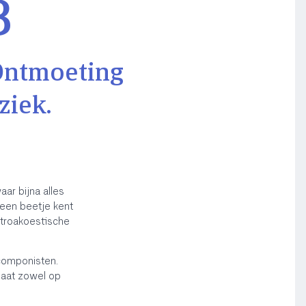
3
Ontmoeting
ziek.
ar bijna alles
 een beetje kent
troakoestische
componisten.
laat zowel op